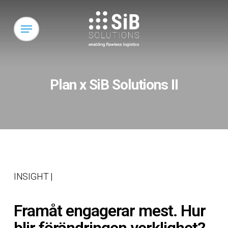
Skip
to
Menu
main
content
Plan x SiB Solutions II
INSIGHT |
Framåt engagerar mest. Hur