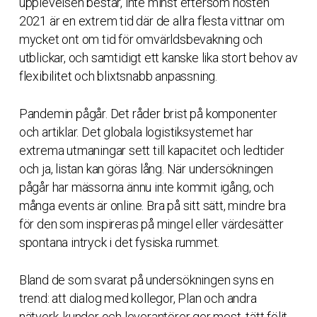
upplevelsen består, inte minst eftersom hösten
2021 är en extrem tid där de allra flesta vittnar om
mycket ont om tid för omvärldsbevakning och
utblickar, och samtidigt ett kanske lika stort behov av
flexibilitet och blixtsnabb anpassning.
Pandemin pågår. Det råder brist på komponenter
och artiklar. Det globala logistiksystemet har
extrema utmaningar sett till kapacitet och ledtider
och ja, listan kan göras lång. När undersökningen
pågår har mässorna ännu inte kommit igång, och
många events är online. Bra på sitt sätt, mindre bra
för den som inspireras på mingel eller värdesätter
spontana intryck i det fysiska rummet.
Bland de som svarat på undersökningen syns en
trend: att dialog med kollegor, Plan och andra
nätverk, kunder och leverantörer ger mest, tätt följt